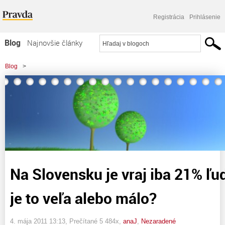
Registrácia
Prihlásenie
Blog
Najnovšie články
Najčítanejšie články
Blog
>
Najkomentovanejšie články
>
Na Slovensku je vraj iba 21% ľudí šťastných ... je to veľa alebo málo?
Zoznam blogov
Komerčné blogy
Na Slovensku je vraj iba 21% ľu
je to veľa alebo málo?
4. mája 2011 13:13
, Prečítané 5 484x,
anaJ
,
Nezaradené