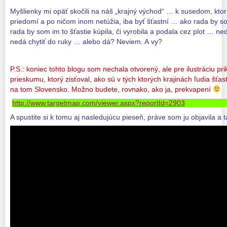
Myšlienky mi opäť skočili na náš „krajný východ“ … k susedom, ktor
priedomí a po ničom inom netúžia, iba byť šťastní … ako rada by 
rada by som im to šťastie kúpila, či vyrobila a podala cez plot … n
nedá chytiť do ruky … alebo dá? Neviem. A vy?
P.S.: koniec tohto blogu som nechala otvorený, ale pre ilustráciu 
prieskumu, ktorý zisťoval, ako sú v tých ktorých krajinách ľudia šťastn
na tom Slovensko. Možno budete, rovnako, ako ja, prekvapení
http://www.targetmap.com/viewer.aspx?reportId=2903
A spustite si k tomu aj nasledujúcu pieseň, práve som ju objavila a 