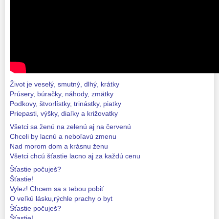
Život je veselý, smutný, dlhý, krátky
Prúsery, búračky, náhody, zmätky
Podkovy, štvorlístky, trinástky, piatky
Priepasti, výšky, diaľky a križovatky
Všetci sa ženú na zelenú aj na červenú
Chceli by lacnú a neboľavú zmenu
Nad morom dom a krásnu ženu
Všetci chcú šťastie lacno aj za každú cenu
Šťastie počuješ?
Šťastie!
Vylez! Chcem sa s tebou pobiť
O veľkú lásku,rýchle prachy o byt
Šťastie počuješ?
Šťastie!