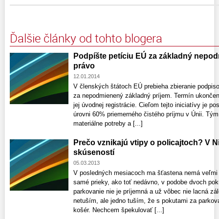
Ďalšie články od tohto blogera
Podpíšte petíciu EÚ za základný nepo
právo
12.01.2014
V členských štátoch EÚ prebieha zbieranie podpisov
za nepodmienený základný príjem. Termín ukončenia
jej úvodnej registrácie. Cieľom tejto iniciatívy je 
úrovni 60% priemerného čistého príjmu v Únii. Tý
materiálne potreby a [...]
Prečo vznikajú vtipy o policajtoch? V 
skúseností
05.03.2013
V posledných mesiacoch ma šťastena nemá veľmi v 
samé prieky, ako toť nedávno, v podobe dvoch pok
parkovanie nie je príjemná a už vôbec nie lacná zál
netuším, ale jedno tuším, že s pokutami za parkov
košér. Nechcem špekulovať [...]