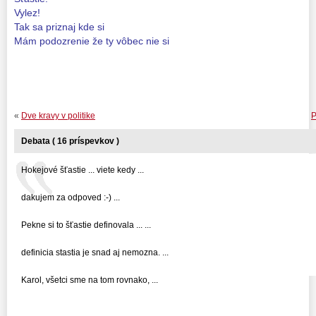
Vylez!
Tak sa priznaj kde si
Mám podozrenie že ty vôbec nie si
«
Dve kravy v politike
P
Debata ( 16 príspevkov )
Hokejové šťastie ... viete kedy ...
dakujem za odpoved :-) ...
Pekne si to šťastie definovala ... ...
definicia stastia je snad aj nemozna. ...
Karol, všetci sme na tom rovnako, ...