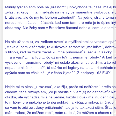
Minulý týždeň som bola na „krajnom“ juhovýchode tej našej malej kr
zvláštne, keby mi tam neliezlo na nervy permanentne vyslovované „v
Bratislave, ale čo my tu, Bohom zabudnutí“. Na jednej strane tomu 
nerozumiem. Ja som šťastná, keď som tam, pre mňa je to úplne in
obdarený. Nie žeby som v Bratislave šťastná nebola, som, ale tam s
No ale už som tu, vo „veľkom svete“ a myšlienkami sa vraciam späť 
„Makala“ som v záhrade, rekultivovala zarastené „malinište“, dobro
s hlinou, keď sa zrazu začali ku mne prihovárať susedia. Klasicky …
… a u vás? … na figu … čo už my tu? … nemáme roboty.“ Aj keď ja 
vyslovenom „nemáme roboty“ mi ostalo akosi smutno. „Hm, a čo rob
nepadne niečo z neba?“, tá otázka mi logicky napadla pri pohľade 
opýtala som sa však iné, „A z čoho žijete?“ „Z podpory 162 EUR“.
Nejde mi to akosi „z rozumu“, ako žijú, prečo sú nešťastní, prečo s
chodím, tade rozmýšľam, „čo je šťastie?“ Viem(e) ho definovať? Nevie
otázka, ale vychádza mi z nej jediné, každý človek má inú definíciu 
to milióny, pre niekoho je to iba pohľad na klíčiacu mrkvu, či fúrik p
sa vám to zdá za „vlasy pritiahnuté“, ale ja to tak akosi cítim. Šťas
mám radosť, že môžem robiť, mám radosť, že môžem a chcem robiť 