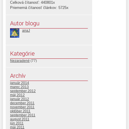
Celková čítanosť: 440801x
Priemerná čítanosť článkov: 5725x
Autor blogu
anaJ
Kategórie
Nezaradené
(77)
Archív
január 2014
marec 2013
september 2012
máj 2012
január 2012
december 2011
november 2011
október 2011
september 2011
august 2011
jún 2011
máj 2011