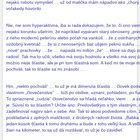
nejakú robotu vymyslieť … už od malička mám nápadov ako „chorý sl
voľakedy hovorilo.
Nie, nie som hyperaktívna, iba si rada dokazujem, že to, či ono vie
nejakú korunku ušetrím, že napríklad vypáram starý obnosený „pre
z neho modernú pelerínu alebo poťah na vankúš… že z ostrihaných
ozdobný kvetináč … že si z nenosených šiat ušijem peknú sukňu … ž
„nové“ prachovky … že … napadá mi milión „že“ … ktoré sa dajú zu
radosť. Tak ma to učili, všetko má svoju hodnotu a všetko má svoj ú
možno nieje šťastie, ale je pri tom šťastná som. A keď mi tie moje m
pochváli, tak to šťastie sa mi znásobí … .
Hm, „niekto pochváli“ … to už je iná dimenzia šťastia … človek po
vlastnom „človečenstve“ … túži po obdive, uznaní, pohladení, po ľud
To spriaznené „cudzie“ človečenstvo sa hľadá neľahko, viem … a z
je. Súvisí to so šťastím? Určite áno. Predovšetkým s tým vlastným
zadefinovať najprv sám v sebe. Asi. Tak to akosi podvedome cítim, 
poskladaná z úplných maličkostí, z drobných radostí života. „Babk
jeden kúsok šťastia k tomu druhému a bude z toho veľký kus. A veľk
žiari na kilometer, to sa už dá rozdávať, to už je čo závidieť.