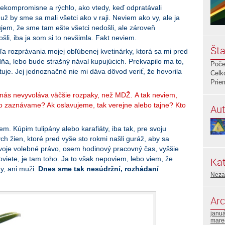
 nekompromisne a rýchlo, ako vtedy, keď odpratávali
ž by sme sa mali všetci ako v raji. Neviem ako vy, ale ja
ujem, že sme tam ešte všetci nedošli, ale zároveň
šli, iba ja som si to nevšimla. Fakt neviem.
Šta
a rozprávania mojej obľúbenej kvetinárky, ktorá sa mi pred
dňa, lebo bude strašný nával kupujúcich. Prekvapilo ma to,
Poče
tuje. Jej jednoznačné nie mi dáva dôvod veriť, že hovorila
Celk
Prie
v nás nevyvoláva väčšie rozpaky, než MDŽ. A tak neviem,
bo zaznávame? Ak oslavujeme, tak verejne alebo tajne? Kto
Aut
. Kúpim tulipány alebo karafiáty, iba tak, pre svoju
ch žien, ktoré pred vyše sto rokmi našli guráž, aby sa
 svoje volebné právo, osem hodinový pracovný čas, vyššie
viete, je tam toho. Ja to však nepoviem, lebo viem, že
Kat
y, ani muži.
Dnes sme tak nesúdržní, rozhádaní
Neza
Arc
janu
mare