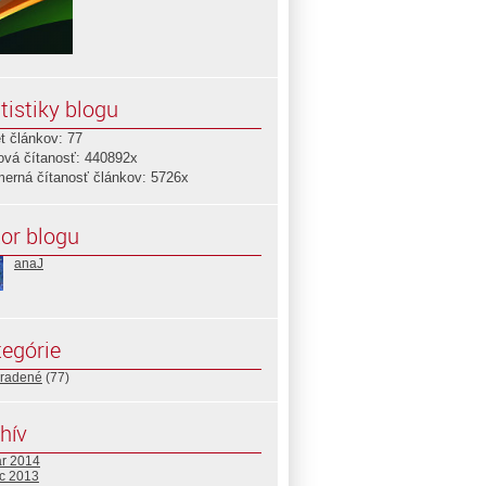
tistiky blogu
t článkov: 77
ová čítanosť: 440892x
merná čítanosť článkov: 5726x
or blogu
anaJ
egórie
radené
(77)
hív
ár 2014
c 2013