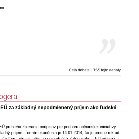
.. ...
Celá debata
|
RSS tejto debaty
logera
u EÚ za základný nepodmienený príjem ako ľudské
Ú prebieha zbieranie podpisov pre podporu občianskej iniciatívy
adný príjem. Termín ukončenia je 14.01.2014, čo je presne rok od
e. Cieľom tejto iniciatívy je poskytnúť každej osobe v EÚ príjem na