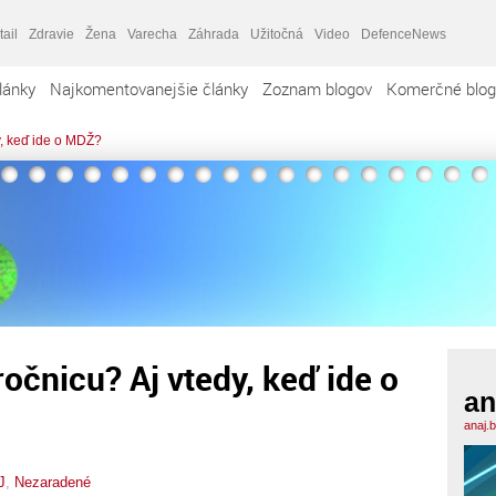
tail
Zdravie
Žena
Varecha
Záhrada
Užitočná
Video
DefenceNews
lánky
Najkomentovanejšie články
Zoznam blogov
Komerčné blog
dy, keď ide o MDŽ?
oročnicu? Aj vtedy, keď ide o
an
anaj.
J
,
Nezaradené