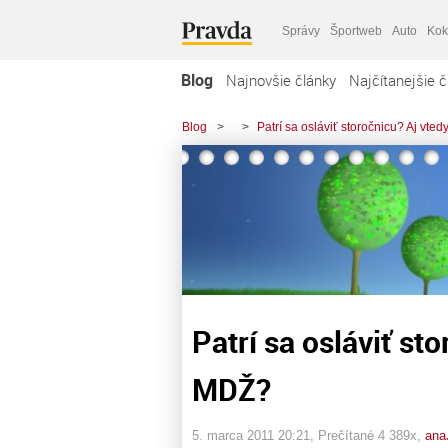
Správy
Športweb
Auto
Kok
Blog
Najnovšie články
Najčítanejšie č
Blog
>
>
Patrí sa osláviť storočnicu? Aj vte
Patrí sa osláviť st
MDŽ?
5. marca 2011 20:21
, Prečítané 4 389x,
ana