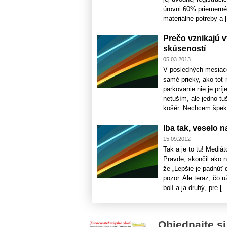
úrovni 60% priemerné
materiálne potreby a [.
Prečo vznikajú v
skúseností
05.03.2013
V posledných mesiaco
samé prieky, ako toť
parkovanie nie je prí
netuším, ale jedno t
košér. Nechcem špekul
Iba tak, veselo 
15.09.2012
Tak a je to tu! Mediá
Pravde, skončil ako n
že „Lepšie je padnúť 
pozor. Ale teraz, čo 
bolí a ja druhý, pre [..
Objednajte si