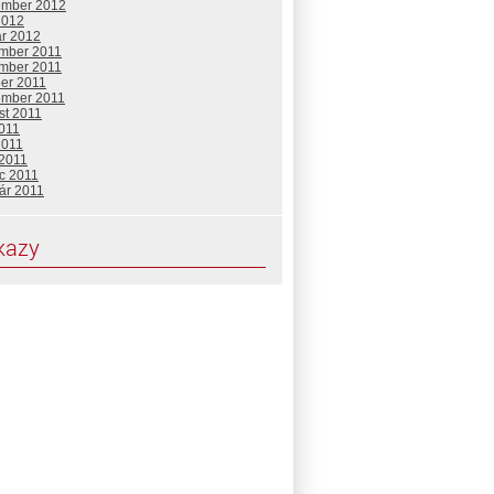
ember 2012
2012
ár 2012
mber 2011
mber 2011
ber 2011
ember 2011
st 2011
2011
2011
 2011
c 2011
ár 2011
kazy