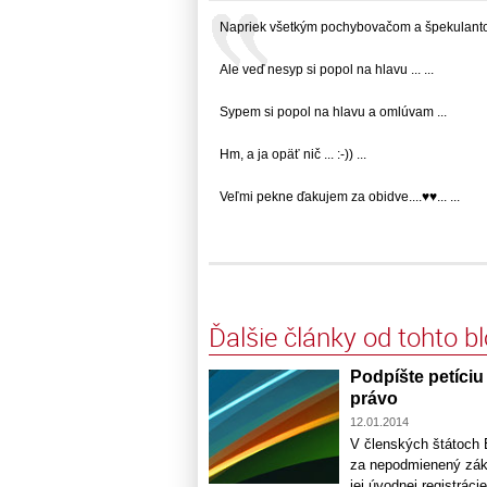
Napriek všetkým pochybovačom a špekulantom.
Ale veď nesyp si popol na hlavu ... ...
Sypem si popol na hlavu a omlúvam ...
Hm, a ja opäť nič ... :-)) ...
Veľmi pekne ďakujem za obidve....♥♥... ...
Ďalšie články od tohto b
Podpíšte petíci
právo
12.01.2014
V členských štátoch E
za nepodmienený zákl
jej úvodnej registráci