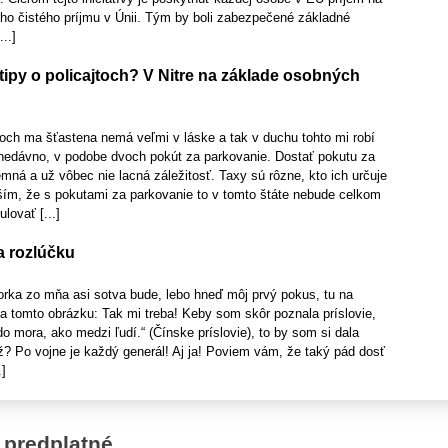
ho čistého príjmu v Únii. Tým by boli zabezpečené základné
..]
tipy o policajtoch? V Nitre na základe osobných
ch ma šťastena nemá veľmi v láske a tak v duchu tohto mi robí
 nedávno, v podobe dvoch pokút za parkovanie. Dostať pokutu za
jemná a už vôbec nie lacná záležitosť. Taxy sú rôzne, kto ich určuje
uším, že s pokutami za parkovanie to v tomto štáte nebude celkom
ovať [...]
na rozlúčku
torka zo mňa asi sotva bude, lebo hneď môj prvý pokus, tu na
a tomto obrázku: Tak mi treba! Keby som skôr poznala príslovie,
do mora, ako medzi ľudí.“ (Čínske príslovie), to by som si dala
už? Po vojne je každý generál! Aj ja! Poviem vám, že taký pád dosť
.]
 predplatné