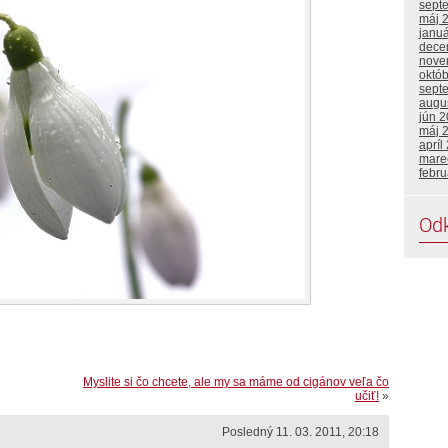
sept
máj 
janu
dece
nove
októ
sept
augu
jún 
máj 
apríl
mare
febru
Od
Myslite si čo chcete, ale my sa máme od cigánov veľa čo
učiť!
»
Posledný 11. 03. 2011, 20:18