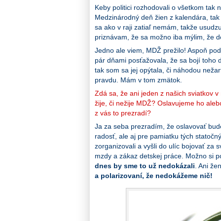
Keby politici rozhodovali o všetkom tak
Medzinárodný deň žien z kalendára, tak u
sa ako v raji zatiaľ nemám, takže usudz
priznávam, že sa možno iba mýlim, že do
Jedno ale viem, MDŽ prežilo! Aspoň podľ
pár dňami posťažovala, že sa bojí toho 
tak som sa jej opýtala, či náhodou nežar
pravdu.
Mám v tom zmätok.
Z
dá sa, že ani jeden z našich sviatkov 
žije, či nežije MDŽ? Oslavujeme ho ale
z vás to prezradí?
Ja za seba prezradím, že oslavovať budem
radosť, ale aj pre pamiatku tých statočný
zorganizovali a vyšli do ulíc bojovať za
mzdy a zákaz detskej práce.
Možno si po
dnes by sme to už nedokázali
.
Ani žen
a polarizovaní, že nedokážeme nič!