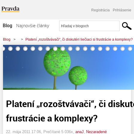
Registrácia
Prihlásenie
Blog
Najnovšie články
Najčítanejšie články
Blog
>
>
Platení „rozoštvávači“, či diskutéri liečiaci si frustrácie a komplexy?
Najkomentovanejšie články
Zoznam blogov
Komerčné blogy
Platení „rozoštvávači“, či diskuté
frustrácie a komplexy?
22. mája 2011 17:06
, Prečítané 5 036x,
anaJ
,
Nezaradené