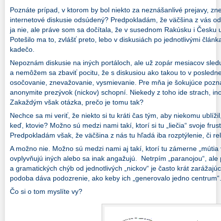
Poznáte prípad, v ktorom by bol niekto za neznášanlivé prejavy, zn
internetové diskusie odsúdený? Predpokladám, že väčšina z vás o
ja nie, ale práve som sa dočítala, že v susednom Rakúsku i Česku u
Potešilo ma to, zvlášť preto, lebo v diskusiách po jednotlivými člán
kadečo.
Nepoznám diskusie na iných portáloch, ale už zopár mesiacov sledu
a nemôžem sa zbaviť pocitu, že s diskusiou ako takou to v posledne
osočovanie, znevažovanie, vysmievanie.
Pre mňa je šokujúce pozn
anonymite prezývok (nickov) schopní. Niekedy z toho ide strach, in
Zakaždým však otázka, prečo je tomu tak?
Nechce sa mi veriť, že niekto si tu kráti čas tým, aby niekomu ublížil
keď, ktovie? Možno sú medzi nami takí, ktorí si tu „liečia“ svoje frus
Predpokladám však, že väčšina z nás tu hľadá iba rozptýlenie, či re
A možno nie. Možno sú medzi nami aj takí, ktorí tu zámerne „mútia v
ovplyvňujú iných alebo sa inak angažujú. N
etrpím „paranojou“, ale 
a gramatických chýb od jednotlivých „nickov“ je často krát zarážajúc
podoba dáva podozrenie, ako keby ich „generovalo jedno centrum“
Čo si o tom myslíte vy?