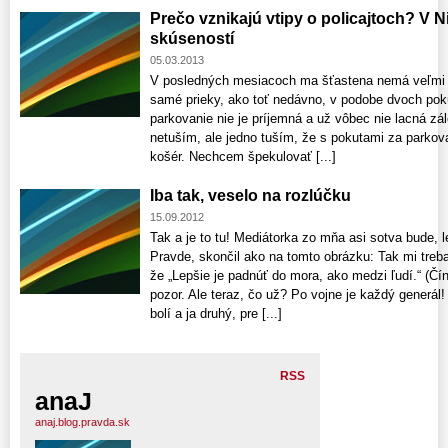
Prečo vznikajú vtipy o policajtoch? V 
skúseností
05.03.2013
V posledných mesiacoch ma šťastena nemá veľmi v 
samé prieky, ako toť nedávno, v podobe dvoch pok
parkovanie nie je príjemná a už vôbec nie lacná zál
netuším, ale jedno tuším, že s pokutami za parkov
košér. Nechcem špekulovať [...]
Iba tak, veselo na rozlúčku
15.09.2012
Tak a je to tu! Mediátorka zo mňa asi sotva bude, 
Pravde, skončil ako na tomto obrázku: Tak mi treb
že „Lepšie je padnúť do mora, ako medzi ľudí.“ (Čín
pozor. Ale teraz, čo už? Po vojne je každý generál
bolí a ja druhý, pre [...]
RSS
anaJ
anaj.blog.pravda.sk