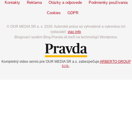
Kontakty
Reklama
Otázky a odpovede
Podmienky používania
Cookies
GDPR
© OUR MEDIA SR a. s. 2026. Autorské práva sú vyhradené a vykonáva ich
vydavateľ,
viac info
.
Blogovací systém Blog.Pravda.sk beží na technológií Wordpress.
Kompletný video servis pre OUR MEDIA SR a.s. zabezpečuje
ARBERTO GROUP
s.r.o.
.