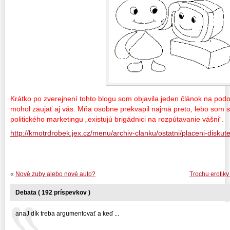
Krátko po zverejnení tohto blogu som objavila jeden článok na pod
mohol zaujať aj vás. Mňa osobne prekvapil najmä preto, lebo som 
politického marketingu „existujú brigádnici na rozpútavanie vášni“.
http://kmotrdrobek.jex.cz/menu/archiv-clanku/ostatni/placeni-diskute
«
Nové zuby alebo nové auto?
Trochu erotiky
Debata ( 192 príspevkov )
anaJ dík treba argumentovať a keď ...