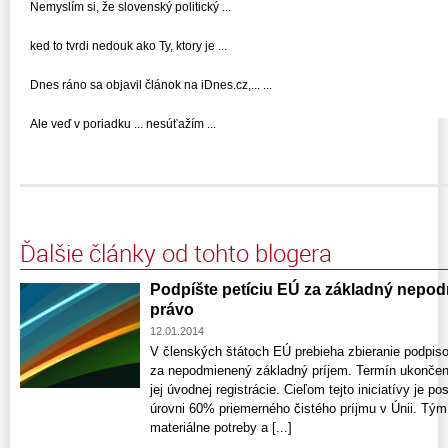
Nemyslím si, že slovenský politický ...
ked to tvrdi nedouk ako Ty, ktory je ...
Dnes ráno sa objavil článok na iDnes.cz,... ...
Ale veď v poriadku ... nesúťažím ...
Ďalšie články od tohto blogera
Podpíšte petíciu EÚ za základný nepo
právo
12.01.2014
V členských štátoch EÚ prebieha zbieranie podpisov
za nepodmienený základný príjem. Termín ukončenia
jej úvodnej registrácie. Cieľom tejto iniciatívy je 
úrovni 60% priemerného čistého príjmu v Únii. Tý
materiálne potreby a [...]