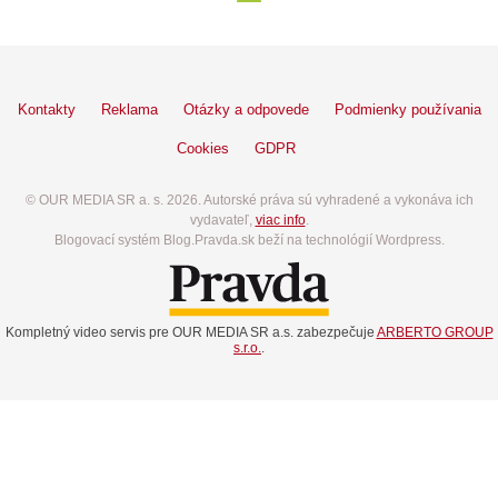
Kontakty
Reklama
Otázky a odpovede
Podmienky používania
Cookies
GDPR
© OUR MEDIA SR a. s. 2026. Autorské práva sú vyhradené a vykonáva ich
vydavateľ,
viac info
.
Blogovací systém Blog.Pravda.sk beží na technológií Wordpress.
Kompletný video servis pre OUR MEDIA SR a.s. zabezpečuje
ARBERTO GROUP
s.r.o.
.