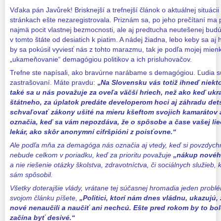
Vďaka pán Javůrek! Brisknejší a trefnejší článok o aktuálnej situác
stránkach ešte nezaregistrovala. Priznám sa, po jeho prečítaní ma p
najmä pocit vlastnej bezmocnosti, ale aj predtucha neutešenej budú
v tomto štáte od desiatich k piatim. A nádej žiadna, lebo keby sa aj 
by sa pokúsil vyviesť nás z tohto marazmu, tak je podľa mojej mie
„ukameňovanie“ demagógiou politikov a ich prisluhovačov.
Trefne ste napísali, ako bravúrne narábame s demagógiou. Ľudia
zastrašovaní. Máte pravdu:
„
Na Slovensku vás totiž ihneď niekt
také sa u nás považuje za oveľa väčší hriech, než ako keď ukr
štátneho, za úplatok predáte developerom hoci aj záhradu de
schvaľovať zákony ušité na mieru kšeftom svojich kamarátov 
označia, keď sa vám nepozdáva, že o spôsobe a čase vašej li
lekár, ako skôr anonymní cifršpióni z poisťovne.“
Ale podľa mňa za demagóga nás označia aj vtedy, keď si povzdych
nebude celkom v poriadku, keď za prioritu považuje
„nákup novéh
a nie riešenie otázky školstva, zdravotníctva, či sociálnych služie
sám spôsobil.
Všetky doterajšie vlády, vrátane tej súčasnej hromadia jeden probl
svojom článku píšete,
„Politici, ktorí nám dnes vládnu, ukazujú,
nové nenaučili a naučiť ani nechcú. Ešte pred rokom by to bol
začína byť desivé.“