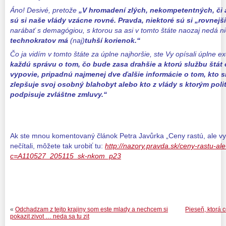
Áno! Desivé, pretože
„V hromadení zlých, nekompetentných, či
sú si naše vlády vzácne rovné. Pravda, niektoré sú si „rovnejši
narábať s demagógiou, s ktorou sa asi v tomto štáte naozaj nedá ni
technokratov má
(naj)
tuhší korienok.“
Čo ja vidím v tomto štáte za úplne najhoršie, ste Vy opísali úplne e
každú správu o tom, čo bude zasa drahšie a ktorú službu štát
vypovie, pripadnú najmenej dve ďalšie informácie o tom, kto s
zlepšuje svoj osobný blahobyt alebo kto z vlády s ktorým pol
podpisuje zvláštne zmluvy.“
Ak ste mnou komentovaný článok Petra Javůrka „Ceny rastú, ale vy
nečítali, môžete tak urobiť tu:
http://nazory.pravda.sk/ceny-rastu-a
c=A110527_205115_sk-nkom_p23
«
Odchadzam z tejto krajiny som este mlady a nechcem si
Pieseň, ktorá c
pokazit zivot … neda sa tu zit