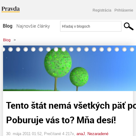
Registrácia
Prihlásenie
Blog
Najnovšie články
Najčítanejšie články
Blog
>
Najkomentovanejšie články
>
Tento štát nemá všetkých päť pohromade! Poburuje vás to? Mňa desí!
Zoznam blogov
Komerčné blogy
Tento štát nemá všetkých päť 
Poburuje vás to? Mňa desí!
30. mája 2011 01:52
, Prečítané 4 217x,
anaJ
,
Nezaradené