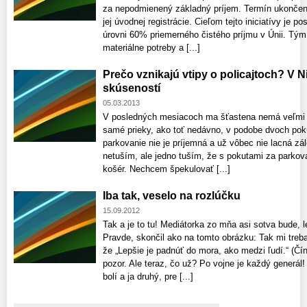
za nepodmienený základný príjem. Termín ukončenia
jej úvodnej registrácie. Cieľom tejto iniciatívy je 
úrovni 60% priemerného čistého príjmu v Únii. Tý
materiálne potreby a [...]
Prečo vznikajú vtipy o policajtoch? V 
skúseností
05.03.2013
V posledných mesiacoch ma šťastena nemá veľmi v 
samé prieky, ako toť nedávno, v podobe dvoch pok
parkovanie nie je príjemná a už vôbec nie lacná zál
netuším, ale jedno tuším, že s pokutami za parkov
košér. Nechcem špekulovať [...]
Iba tak, veselo na rozlúčku
15.09.2012
Tak a je to tu! Mediátorka zo mňa asi sotva bude, 
Pravde, skončil ako na tomto obrázku: Tak mi treb
že „Lepšie je padnúť do mora, ako medzi ľudí.“ (Čín
pozor. Ale teraz, čo už? Po vojne je každý generál
bolí a ja druhý, pre [...]