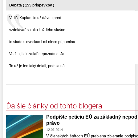
Debata ( 155 príspevkov )
Vidíš, Kaplan, to už dávno pred ...
vzdelávať sa ako každého slušne ...
to stado s oveckami mi nieco pripomina ...
Veď to, liek zatiaľ nepoznáme. Ja ...
To už je len taký detail, podstatná ...
Ďalšie články od tohto blogera
Podpíšte petíciu EÚ za základný nepo
právo
12.01.2014
V členských štátoch EÚ prebieha zbieranie podpisov